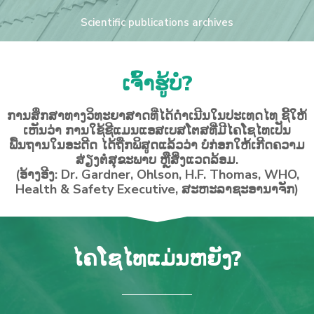
Scientific publications archives
ເຈົ້າຮູ້ບໍ?
ການສຶກສາທາງວິທະຍາສາດທີ່ໄດ້ດຳເນີນໃນປະເທດໄທ ຊີ້ໃຫ້
ເຫັນວ່າ ການໃຊ້ຊີແມນແອສເບສໂຕສທີ່ມີໄຄໂຊໄທເປັນ
ພື້ນຖານໃນອະດີດ ໄດ້ຖືກພິສູດແລ້ວວ່າ ບໍ່ກ່ອກໃຫ້ເກີດຄວາມ
ສ່ຽງຕໍ່ສຸຂະພາບ ຫຼືສິ່ງແວດລ້ອມ.
(ອ້າງອີງ: Dr. Gardner, Ohlson, H.F. Thomas, WHO,
Health & Safety Executive, ສະຫະລາຊະອານາຈັກ)
ໄຄໂຊໄທແມ່ນຫຍັງ?