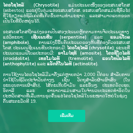
ໄຄຣໂຊໄທລ໌ (Chrysotile)
ແມ່ນປະເພດໜຶ່ງຂອງອະສເບສໂຕສ
(asbestos) ແລະຢູ່ໃນກຸ່ມແຮ່ອະສເບສໂຕສ. ອະສເບສໂຕສແມ່ນຊື່ທົ່ວໄປ
ທີ່ໃຊ້ຮຽກແຮ່ຊິລິເຄດທີ່ເກີດຂຶ້ນຕາມທຳມະຊາດ ແລະສາມາດແຍກອອກ
ເປັນໃຍທີ່ຍືດຫຍຸ່ນໄດ້.
ອະສເບສໂຕສຖືກແບ່ງອອກເປັນສອງປະເພດຫຼັກຕາມການຈັດປະເພດທາງ
ແຮ່ວິທະຍາ:
ເຊີບເພນທີນ (serpentine)
ແລະ
ແອມຟິໂບລ
(amphibole)
. ການແບ່ງນີ້ຂື້ນກັບປະເພດຂອງຫິນທີ່ກ່ອງຕົວອະສເບສ
ໂຕສ. ປະເພດເຊີບເພນທີນປະກອບມີ:
ໄຄຣໂຊໄທລ໌ (chrysotile)
; ຂະນະທີ່
ປະເພດແອມຟິໂບລປະກອບມີ:
ອາໂມໄຊທ໌ (amosite)
,
ໂຄຣຊິໂດໄລທ໌
(crocidolite)
,
ເທຣໂມໄລທ໌ (tremolite)
,
ແອນໂທຟິລໄລທ໌
(anthophyllite)
ແລະ
ແອັກຕິໂນໄລທ໌ (actinolite)
.
ການໃຊ້ງານໄຄຣໂຊໄທລ໌ມີມາຕັ້ງແຕ່ຫຼາຍກວ່າ 2,000 ປີກ່ອນ ສໍາລັບການ
ນໍາໃຊ້ໃນຊີວິດປະຈໍາວັນຕ່າງໆ, ເຊັ່ນ ວັດຖຸສໍາລັບຜ້າເຜົາສົບ (ໃນ
ຂະບວນການເຜົາສົບ), ໄສ້ຕະເກີບນ້ຳມັນ ແລະອື່ນໆ. ປະເທດຣັດເຊຍ,
ອິຕາລີ ແລະ ຄານາດາແມ່ນສາມໃນຈໍານວນປະເທດທຳອິດໃນ
ປະຫວັດສາດທີ່ເລີ່ມການຂຸດຄົ້ນແຮ່ໄຄຣໂຊໄທລ໌ໃນຂະໜາດໃຫຍ່ໃນຊ່ວງ
ຕົ້ນສະຕະວັດທີ 19.
ເພີ່ມເຕີມ