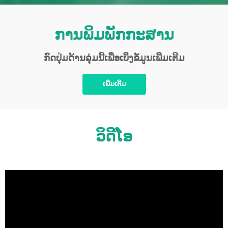
ການພິມພັກກະສານ
ກົດປຸ່ມດ້ານລຸ່ມນີ້ເພື່ອເບິ່ງຂໍ້ມູນເພີ່ມເຕີມ
ເພີ່ມເຕີມ
ວິດີໂອ