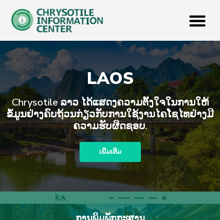
LAOS
Chrysotile ລາວ​ ໄດ້ແສດງຄວາມຕັ້ງໃຈໃນການໃຫ້
ຂໍ້ມູນຢ່າງຄົບຖ້ວນກ່ຽວກັບການໃຊ້ງານໄຄໂຊໄທຢ່າງມີ
ຄວາມຮັບຜິດຊອບ.
ເພີ່ມເຕີມ
ການພິມພັກກະສານ