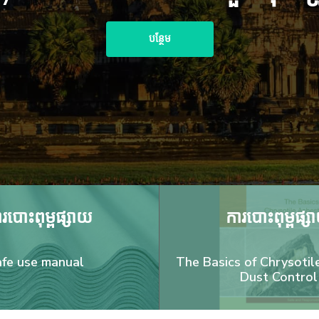
បន្ថែម
របោះពុម្ពផ្សាយ
ការបោះពុម្ពផ្ស
afe use manual
The Basics of Chrysoti
Dust Control