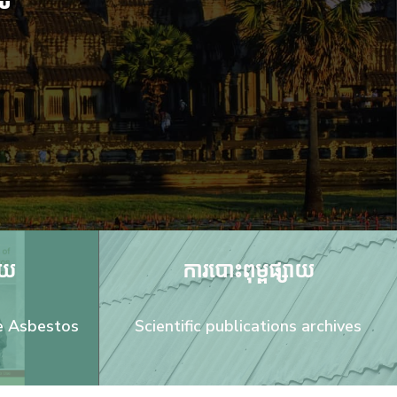
ាយ
ការបោះពុម្ពផ្សាយ
le Asbestos
Scientific publications archives