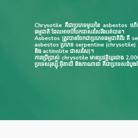
Chrysotile គឺជាប្រភេទមួយនៃ asbestos ហើ
ធម្មជាតិ ដែលអាចបំបែកជាសរសៃរឹងបត់បាន។
Asbestos ត្រូវបានចែកជាប្រភេទធម្មជាតិពីរ គឺ 
asbestos ប្រភេទ serpentine (chrysotile)
និង actinolite ជាសរសៃ)។
ការប្រើប្រាស់ chrysotile មានប្រវត្តិយូរជាង 2,000 ឆ្
ប្រទេសរុស្ស៊ី អ៊ីតាលី និងកាណាដា គឺជាប្រទេសដំបូ