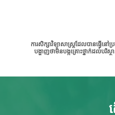
ការសិក្សាវិទ្យាសាស្ត្រដែលបានធ្វើន
បង្ហាញថាមិនបង្កគ្រោះថ្នាក់ដល់
ត