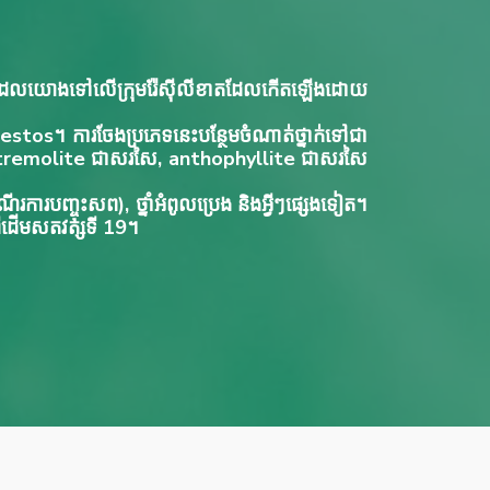
 ដែលយោងទៅលើក្រុមរ៉ែស៊ីលីខាតដែលកើតឡើងដោយ
estos។ ការចែងប្រភេទនេះបន្ថែមចំណាត់ថ្នាក់ទៅជា
, tremolite ជាសរសៃ, anthophyllite ជាសរសៃ
ដំណើរការបញ្ចុះសព), ថ្នាំអំពូលប្រេង និងអ្វីៗផ្សេងទៀត។
ងពីដើមសតវត្សទី 19។