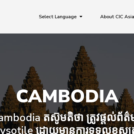
Select Language
About CIC Asi
CAMBODIA
mbodia តស៊ូមតិថា ត្រូវផ្តល់ព័ត៌មា
ysotile ដោយមានការទទួលខុសត្រ