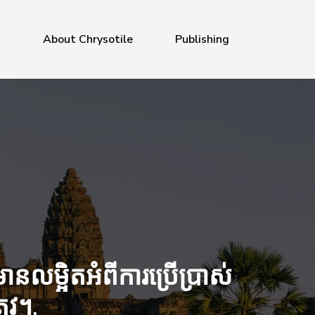
a
About Chrysotile
Publishing
នលម្អិតអំពីការប្រើប្រាស់
ូវ។.