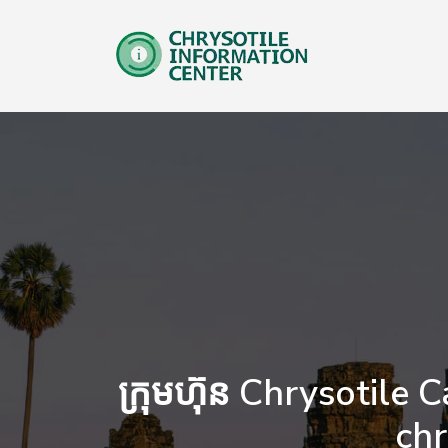
ក្រុមហ៊ុន Chrysotile Ca
chr