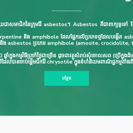
យជាសមាជិកនៃក្រុមរ៉ែ asbestos។ Asbestos គឺជាពាក្យទូទៅ
serpentine និង amphibole ដែលផ្អែកលើប្រភេទថ្មដែលបង្កើត asb
 និង asbestos ប្រភេទ amphibole (amosite, crocidolite
នាំក្នុងកម្មវិធីប្រចាំថ្ងៃជាច្រើន ដូចជាវត្ថុសំរាប់សំុចោលសព (ប្រើក្នុង
ងបីដែលបានចាប់ផ្តើមជីករ៉ែ chrysotile ក្នុងទំហំនិយមពាណិជ្ជកម្មតាំ
បន្ថែម