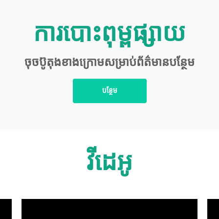
ការបោះពុម្ពផ្សាយ
ចុចប៊ូតុងខាងក្រោមសម្រាប់ព័ត៌មានបន្ថែម
បន្ថែម
វីដេអូ