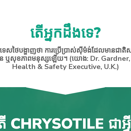
តើអ្នកដឹងទេ?
ៅប្រទេសថៃបង្ហាញថា ការប្រើប្រាស់ស៊ីម៉ង់ដែលមានជា
បរិស្ថាន ឬសុខភាពមនុស្សឡើយ។ (យោង: Dr. Gard
Health & Safety Executive, U.K.)
ើ CHRYSOTILE ជាអ្វ